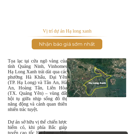
Vị trí dự án Hạ long xanh
Nhận báo giá sớm nhất
Tọa lạc tại cửa ngõ vàng của
tỉnh Quảng Ninh, Vinhomes
Hạ Long Xanh trải dài qua các
phường Hà Khẩu, Đại Yên
(TP. Hạ Long) và Tân An, Hà
An, Hoàng Tân, Liên Hòa
(TX. Quảng Yên) – vùng đất
hội tụ giữa nhịp sống đô thị
năng động và cảnh quan thiên
nhiên trác tuyệt.
Dự án sở hữu vị thế chiến lược
hiếm có, khi phía Bắc giáp
tuyến cao tốc Hạ Long – Hải