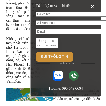
Phòng, phía Đông và Nam ôm
Đăng ký tư vấn chi tiết
trọn sông Hốt và vịnh Hạ
Long, còn phía Tây tiếp giáp
sông Chanh, tạo nên thế “tam
cận thủy – nhất cận lộ” hoàn
hảo cho một đô thị sinh thái
đẳng cấp quốc tế.
Không chỉ nằm trong trung
tâm phát triển mới của thành
phố Hạ Long, Vinhomes Hạ
Long Xanh còn thừa hưởng
mạng lưới giao thông liên vùng
đồng bộ, kết nối trực tiếp với
Hoặc liên hệ qua
Hải Phòng, Hà Nội và tam
giác kinh tế Bắc Bộ qua hệ
thống cao tốc, cầu Bạch Đằng,
cảng biển và sân bay quốc tế
Vân Đồn.
Hotline: 096.549.6664
Vị thế này không chỉ mang lại
lợi thế vượt trội về giao thương
và đầu tư, mà còn tạo điều kiện
lý tưởng để cư dân tận hưởng