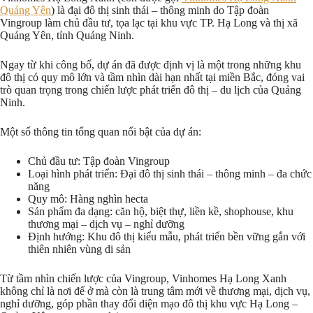
Quảng Yên
) là đại đô thị sinh thái – thông minh do Tập đoàn
Vingroup làm chủ đầu tư, tọa lạc tại khu vực TP. Hạ Long và thị xã
Quảng Yên, tỉnh Quảng Ninh.
Ngay từ khi công bố, dự án đã được định vị là một trong những khu
đô thị có quy mô lớn và tầm nhìn dài hạn nhất tại miền Bắc, đóng vai
trò quan trọng trong chiến lược phát triển đô thị – du lịch của Quảng
Ninh.
Một số thông tin tổng quan nổi bật của dự án:
Chủ đầu tư: Tập đoàn Vingroup
Loại hình phát triển: Đại đô thị sinh thái – thông minh – đa chức
năng
Quy mô: Hàng nghìn hecta
Sản phẩm đa dạng: căn hộ, biệt thự, liền kề, shophouse, khu
thương mại – dịch vụ – nghỉ dưỡng
Định hướng: Khu đô thị kiểu mẫu, phát triển bền vững gắn với
thiên nhiên vùng di sản
Từ tầm nhìn chiến lược của Vingroup, Vinhomes Hạ Long Xanh
không chỉ là nơi để ở mà còn là trung tâm mới về thương mại, dịch vụ,
nghỉ dưỡng, góp phần thay đổi diện mạo đô thị khu vực Hạ Long –