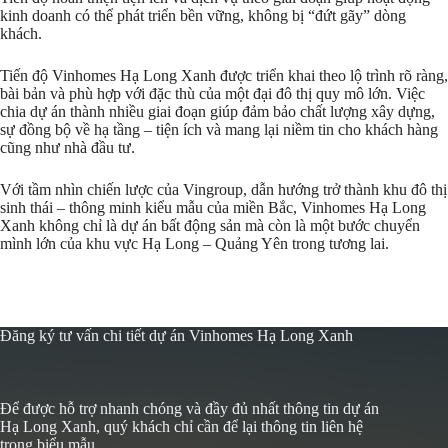
kinh doanh có thể phát triển bền vững, không bị “đứt gãy” dòng
khách.
Tiến độ Vinhomes Hạ Long Xanh được triển khai theo lộ trình rõ ràng,
bài bản và phù hợp với đặc thù của một đại đô thị quy mô lớn. Việc
chia dự án thành nhiều giai đoạn giúp đảm bảo chất lượng xây dựng,
sự đồng bộ về hạ tầng – tiện ích và mang lại niềm tin cho khách hàng
cũng như nhà đầu tư.
Với tầm nhìn chiến lược của Vingroup, dẫn hướng trở thành khu đô thị
sinh thái – thông minh kiểu mẫu của miền Bắc, Vinhomes Hạ Long
Xanh không chỉ là dự án bất động sản mà còn là một bước chuyển
mình lớn của khu vực Hạ Long – Quảng Yên trong tương lai.
Đăng ký tư vấn chi tiết dự án Vinhomes Hạ Long Xanh
Để được hỗ trợ nhanh chóng và đầy đủ nhất thông tin dự án
Hạ Long Xanh, quý khách chỉ cần để lại thông tin liên hệ
trong biểu mẫu.