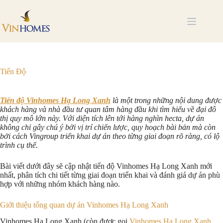
Chuyển
đến
phần
nội
dung
Tiến Độ
Tiến độ Vinhomes Hạ Long Xanh
là một trong những nội dung được
khách hàng và nhà đầu tư quan tâm hàng đầu khi tìm hiểu về đại đô
thị quy mô lớn này. Với diện tích lên tới hàng nghìn hecta, dự án
không chỉ gây chú ý bởi vị trí chiến lược, quy hoạch bài bản mà còn
bởi cách Vingroup triển khai dự án theo từng giai đoạn rõ ràng, có lộ
trình cụ thể.
Bài viết dưới đây sẽ cập nhật tiến độ Vinhomes Hạ Long Xanh mới
nhất, phân tích chi tiết từng giai đoạn triển khai và đánh giá dự án phù
hợp với những nhóm khách hàng nào.
Giới thiệu tổng quan dự án Vinhomes Hạ Long Xanh
Vinhomes Hạ Long Xanh (còn được gọi
Vinhomes Hạ Long Xanh